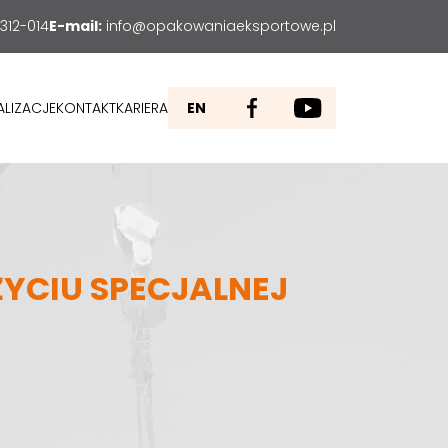
312-014
E-mail:
info@opakowaniaeksportowe.pl
ALIZACJE
KONTAKT
KARIERA
EN
YCIU SPECJALNEJ