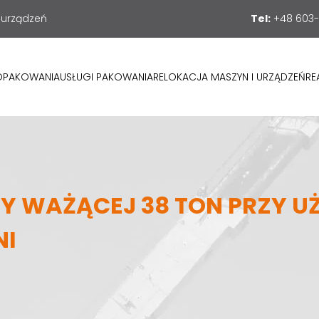
 urządzeń
Tel:
+48 603-
OPAKOWANIA
USŁUGI PAKOWANIA
RELOKACJA MASZYN I URZĄDZEŃ
RE
 WAŻĄCEJ 38 TON PRZY UŻ
NI