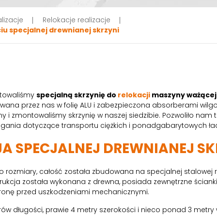
lizacje
Relokacje realizacje
iu specjalnej drewnianej skrzyni
otowaliśmy
specjalną skrzynię do
relokacji
maszyny ważącej 
owana przez nas w folię ALU i zabezpieczona absorberami wilg
 i zmontowaliśmy skrzynię w naszej siedzibie. Pozwoliło nam to
agania dotyczące transportu ciężkich i ponadgabarytowych ł
JA SPECJALNEJ DREWNIANEJ SK
o rozmiary, całość została zbudowana na specjalnej stalowej
nstrukcja została wykonana z drewna, posiada zewnętrzne ścianki
ochronę przed uszkodzeniami mechanicznymi.
w długości, prawie 4 metry szerokości i nieco ponad 3 metry w