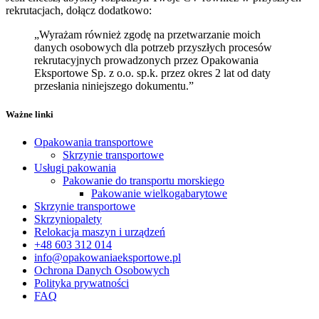
rekrutacjach, dołącz dodatkowo:
„Wyrażam również zgodę na przetwarzanie moich
danych osobowych dla potrzeb przyszłych procesów
rekrutacyjnych prowadzonych przez Opakowania
Eksportowe Sp. z o.o. sp.k. przez okres 2 lat od daty
przesłania niniejszego dokumentu.”
Ważne linki
Opakowania transportowe
Skrzynie transportowe
Usługi pakowania
Pakowanie do transportu morskiego
Pakowanie wielkogabarytowe
Skrzynie transportowe
Skrzyniopalety
Relokacja maszyn i urządzeń
+48 603 312 014
info@opakowaniaeksportowe.pl
Ochrona Danych Osobowych
Polityka prywatności
FAQ