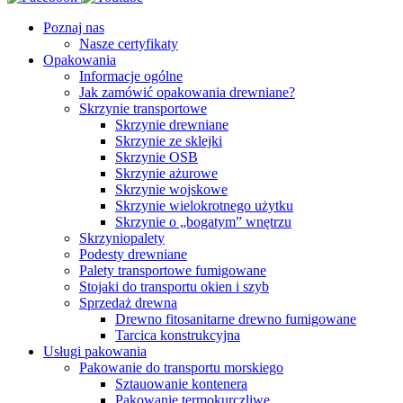
Poznaj nas
Nasze certyfikaty
Opakowania
Informacje ogólne
Jak zamówić opakowania drewniane?
Skrzynie transportowe
Skrzynie drewniane
Skrzynie ze sklejki
Skrzynie OSB
Skrzynie ażurowe
Skrzynie wojskowe
Skrzynie wielokrotnego użytku
Skrzynie o „bogatym” wnętrzu
Skrzyniopalety
Podesty drewniane
Palety transportowe fumigowane
Stojaki do transportu okien i szyb
Sprzedaż drewna
Drewno fitosanitarne drewno fumigowane
Tarcica konstrukcyjna
Usługi pakowania
Pakowanie do transportu morskiego
Sztauowanie kontenera
Pakowanie termokurczliwe