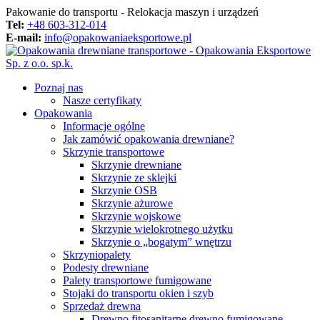
Pakowanie do transportu - Relokacja maszyn i urządzeń
Tel:
+48 603-312-014
E-mail:
info@opakowaniaeksportowe.pl
Poznaj nas
Nasze certyfikaty
Opakowania
Informacje ogólne
Jak zamówić opakowania drewniane?
Skrzynie transportowe
Skrzynie drewniane
Skrzynie ze sklejki
Skrzynie OSB
Skrzynie ażurowe
Skrzynie wojskowe
Skrzynie wielokrotnego użytku
Skrzynie o „bogatym” wnętrzu
Skrzyniopalety
Podesty drewniane
Palety transportowe fumigowane
Stojaki do transportu okien i szyb
Sprzedaż drewna
Drewno fitosanitarne drewno fumigowane