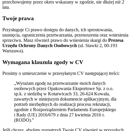
przechowujemy przez okres wskazany w zgodzie, nie dłużej niż 2
lata.
Twoje prawa
Przysługuje Ci prawo dostępu do danych, ich sprostowania,
usunięcia, ograniczenia przetwarzania, przenoszenia oraz wniesienia
sprzeciwu. Masz również prawo do wniesienia skargi do
Prezesa
Urzędu Ochrony Danych Osobowych
(ul. Stawki 2, 00-193
Warszawa).
Wymagana klauzula zgody w CV
Prosimy o umieszczenie w przesyłanym CV następującej treści:
„Wyrażam zgodę na przetwarzanie moich danych
osobowych przez Opakowania Eksportowe Sp. z o.o.
sp.k. z siedzibą w Kotarwicach 33, 26-624 Kowala,
zawartych w niniejszym dokumencie aplikacyjnym, dla
potrzeb niezbędnych do realizacji procesu rekrutacji,
zgodnie z Rozporządzeniem Parlamentu Europejskiego
i Rady (UE) 2016/679 z dnia 27 kwietnia 2016 r.
(RODO).”
Jeśli chcesz, abyśmy rozpatrzyli Twoje CV również w przyszłych