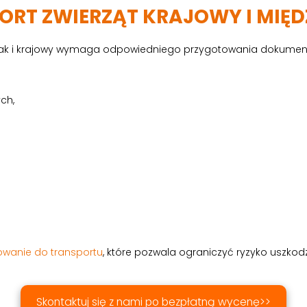
PORT ZWIERZĄT KRAJOWY I MI
 jak i krajowy wymaga odpowiedniego przygotowania dokumen
ch,
wanie do transportu
, które pozwala ograniczyć ryzyko uszko
Skontaktuj się z nami po bezpłatną wycenę>>