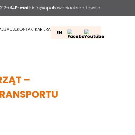
312-014
E-mail:
info@opakowaniaeksportowe.pl
ALIZACJE
KONTAKT
KARIERA
EN
RZĄT –
TRANSPORTU