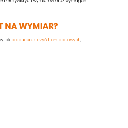
awie rzeczywistych wymiarów oraz wymagań
T NA WYMIAR?
cy jak
producent skrzyń transportowych
,