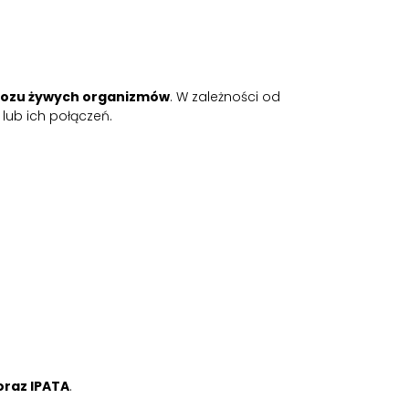
ewozu żywych organizmów
. W zależności od
lub ich połączeń.
oraz IPATA
.