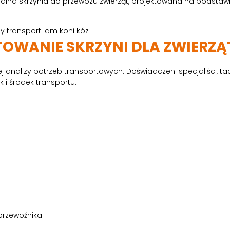
dualna skrzynia do przewozu zwierząt, projektowana na podst
OWANIE SKRZYNI DLA ZWIERZĄ
 analizy potrzeb transportowych. Doświadczeni specjaliści, ta
 i środek transportu.
przewoźnika.