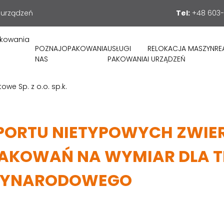
 urządzeń
Tel:
+48 603-
POZNAJ
OPAKOWANIA
USŁUGI
RELOKACJA MASZYN
RE
NAS
PAKOWANIA
I URZĄDZEŃ
PORTU NIETYPOWYCH ZWIE
AKOWAŃ NA WYMIAR DLA 
DZYNARODOWEGO