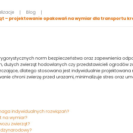
lizacje
Blog
ząt – projektowanie opakowań na wymiar dla transportu 
a rygorystycznych norm bezpieczeństwa oraz zapewnienia od
, dużych zwierząt hodowlanych czy przedstawicieli ogrodów 
rczające, dlatego stosowana jest indywidualnie projektowana
ie chroni zwierzę przed urazami, minimalizuje stres oraz umoż
maga indywidualnych rozwiązań?
ąt na wymiar?
wozu zwierząt?
międzynarodowy?