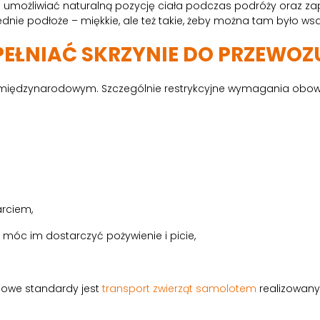
a umożliwiać naturalną pozycję ciała podczas podróży oraz z
dnie podłoże – miękkie, ale też takie, żeby można tam było wsa
PEŁNIAĆ SKRZYNIE DO PRZEWOZ
międzynarodowym. Szczególnie restrykcyjne wymagania obowiąz
rciem,
 móc im dostarczyć pożywienie i picie,
odowe standardy jest
transport zwierząt samolotem
realizowany