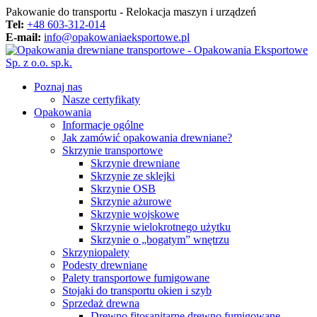
Pakowanie do transportu - Relokacja maszyn i urządzeń
Tel:
+48 603-312-014
E-mail:
info@opakowaniaeksportowe.pl
Poznaj nas
Nasze certyfikaty
Opakowania
Informacje ogólne
Jak zamówić opakowania drewniane?
Skrzynie transportowe
Skrzynie drewniane
Skrzynie ze sklejki
Skrzynie OSB
Skrzynie ażurowe
Skrzynie wojskowe
Skrzynie wielokrotnego użytku
Skrzynie o „bogatym” wnętrzu
Skrzyniopalety
Podesty drewniane
Palety transportowe fumigowane
Stojaki do transportu okien i szyb
Sprzedaż drewna
Drewno fitosanitarne drewno fumigowane