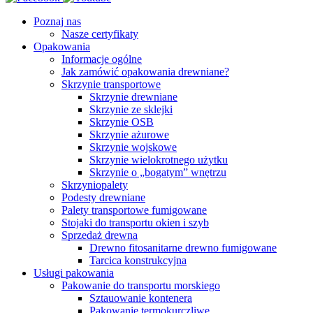
Poznaj nas
Nasze certyfikaty
Opakowania
Informacje ogólne
Jak zamówić opakowania drewniane?
Skrzynie transportowe
Skrzynie drewniane
Skrzynie ze sklejki
Skrzynie OSB
Skrzynie ażurowe
Skrzynie wojskowe
Skrzynie wielokrotnego użytku
Skrzynie o „bogatym” wnętrzu
Skrzyniopalety
Podesty drewniane
Palety transportowe fumigowane
Stojaki do transportu okien i szyb
Sprzedaż drewna
Drewno fitosanitarne drewno fumigowane
Tarcica konstrukcyjna
Usługi pakowania
Pakowanie do transportu morskiego
Sztauowanie kontenera
Pakowanie termokurczliwe