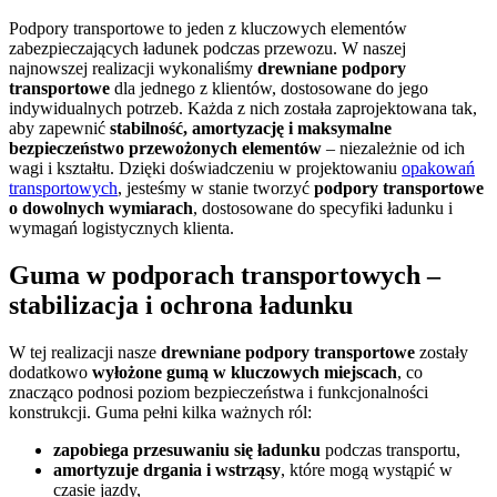
Podpory transportowe to jeden z kluczowych elementów
zabezpieczających ładunek podczas przewozu. W naszej
najnowszej realizacji wykonaliśmy
drewniane podpory
transportowe
dla jednego z klientów, dostosowane do jego
indywidualnych potrzeb. Każda z nich została zaprojektowana tak,
aby zapewnić
stabilność, amortyzację i maksymalne
bezpieczeństwo przewożonych elementów
– niezależnie od ich
wagi i kształtu. Dzięki doświadczeniu w projektowaniu
opakowań
transportowych
, jesteśmy w stanie tworzyć
podpory transportowe
o dowolnych wymiarach
, dostosowane do specyfiki ładunku i
wymagań logistycznych klienta.
Guma w podporach transportowych –
stabilizacja i ochrona ładunku
W tej realizacji nasze
drewniane podpory transportowe
zostały
dodatkowo
wyłożone gumą w kluczowych miejscach
, co
znacząco podnosi poziom bezpieczeństwa i funkcjonalności
konstrukcji. Guma pełni kilka ważnych ról:
zapobiega przesuwaniu się ładunku
podczas transportu,
amortyzuje drgania i wstrząsy
, które mogą wystąpić w
czasie jazdy,