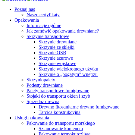
Poznaj nas
Nasze certyfikaty
Opakowania
Informacje ogólne
Jak zamówić opakowania drewniane?
Skrzynie transportowe
Skrzynie drewniane
Skrzynie ze sklejki
Skrzynie OSB
Skrzynie ażurowe
Skrzynie wojskowe
Skrzynie wielokrotnego użytku
Skrzynie o „bogatym” wnętrzu
Skrzyniopalety
Podesty drewniane
Palety transportowe fumigowane
Stojaki do transportu okien i szyb
Sprzedaż drewna
Drewno fitosanitarne drewno fumigowane
Tarcica konstrukcyjna
Usługi pakowania
Pakowanie do transportu morskiego
Sztauowanie kontenera
Pakowanie termokurczliwe