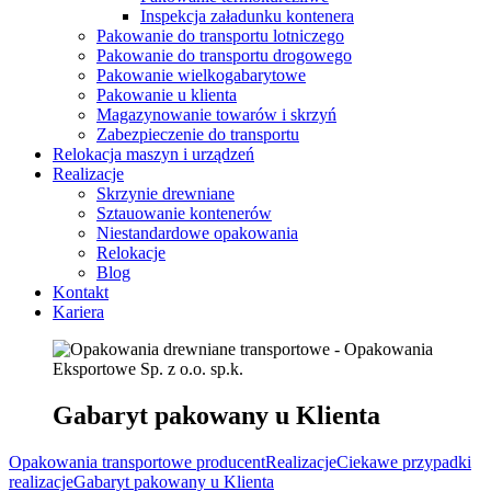
Inspekcja załadunku kontenera
Pakowanie do transportu lotniczego
Pakowanie do transportu drogowego
Pakowanie wielkogabarytowe
Pakowanie u klienta
Magazynowanie towarów i skrzyń
Zabezpieczenie do transportu
Relokacja maszyn i urządzeń
Realizacje
Skrzynie drewniane
Sztauowanie kontenerów
Niestandardowe opakowania
Relokacje
Blog
Kontakt
Kariera
Gabaryt pakowany u Klienta
Opakowania transportowe producent
Realizacje
Ciekawe przypadki
realizacje
Gabaryt pakowany u Klienta