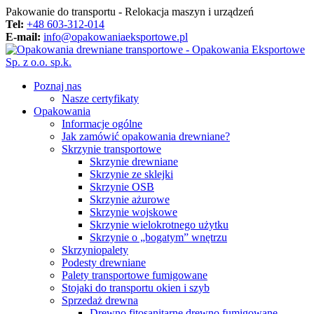
Pakowanie do transportu - Relokacja maszyn i urządzeń
Tel:
+48 603-312-014
E-mail:
info@opakowaniaeksportowe.pl
Poznaj nas
Nasze certyfikaty
Opakowania
Informacje ogólne
Jak zamówić opakowania drewniane?
Skrzynie transportowe
Skrzynie drewniane
Skrzynie ze sklejki
Skrzynie OSB
Skrzynie ażurowe
Skrzynie wojskowe
Skrzynie wielokrotnego użytku
Skrzynie o „bogatym” wnętrzu
Skrzyniopalety
Podesty drewniane
Palety transportowe fumigowane
Stojaki do transportu okien i szyb
Sprzedaż drewna
Drewno fitosanitarne drewno fumigowane