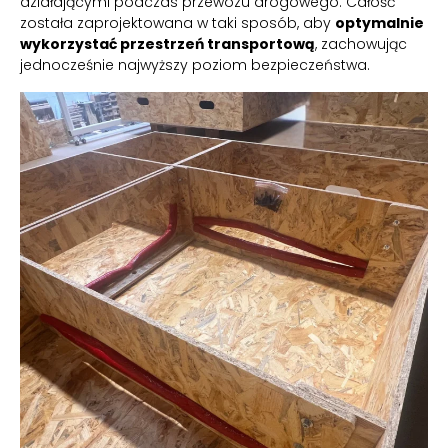
działającymi podczas przewozu drogowego. Całość
została zaprojektowana w taki sposób, aby
optymalnie
wykorzystać przestrzeń transportową
, zachowując
jednocześnie najwyższy poziom bezpieczeństwa.