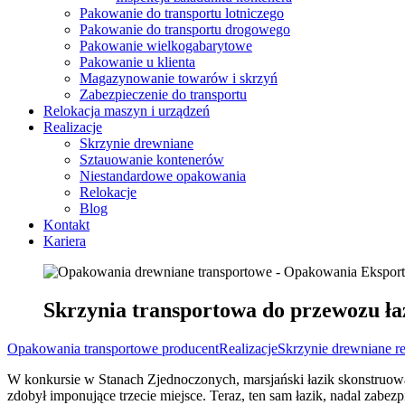
Pakowanie do transportu lotniczego
Pakowanie do transportu drogowego
Pakowanie wielkogabarytowe
Pakowanie u klienta
Magazynowanie towarów i skrzyń
Zabezpieczenie do transportu
Relokacja maszyn i urządzeń
Realizacje
Skrzynie drewniane
Sztauowanie kontenerów
Niestandardowe opakowania
Relokacje
Blog
Kontakt
Kariera
Skrzynia transportowa do przewozu ła
Opakowania transportowe producent
Realizacje
Skrzynie drewniane re
W konkursie w Stanach Zjednoczonych, marsjański łazik skonstruowan
zdobył imponujące trzecie miejsce. Teraz, ten sam łazik, nadal zabe