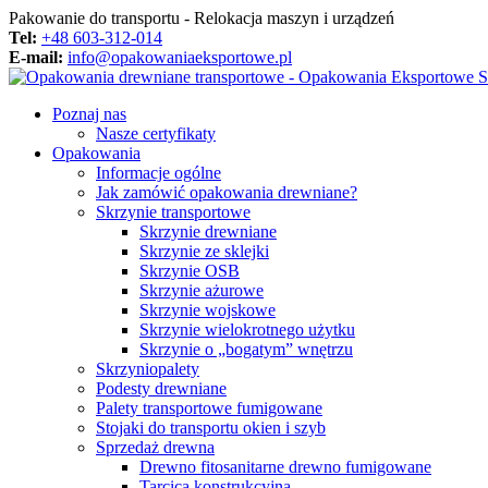
Pakowanie do transportu - Relokacja maszyn i urządzeń
Tel:
+48 603-312-014
E-mail:
info@opakowaniaeksportowe.pl
Poznaj nas
Nasze certyfikaty
Opakowania
Informacje ogólne
Jak zamówić opakowania drewniane?
Skrzynie transportowe
Skrzynie drewniane
Skrzynie ze sklejki
Skrzynie OSB
Skrzynie ażurowe
Skrzynie wojskowe
Skrzynie wielokrotnego użytku
Skrzynie o „bogatym” wnętrzu
Skrzyniopalety
Podesty drewniane
Palety transportowe fumigowane
Stojaki do transportu okien i szyb
Sprzedaż drewna
Drewno fitosanitarne drewno fumigowane
Tarcica konstrukcyjna