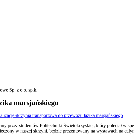
zika marsjańskiego
alizacje
Skrzynia transportowa do przewozu łazika marsjańskiego
y przez studentów Politechniki Świętokrzyskiej, który poleciał w spec
zpieczony w naszej skrzyni, będzie prezentowany na wystawach na cały