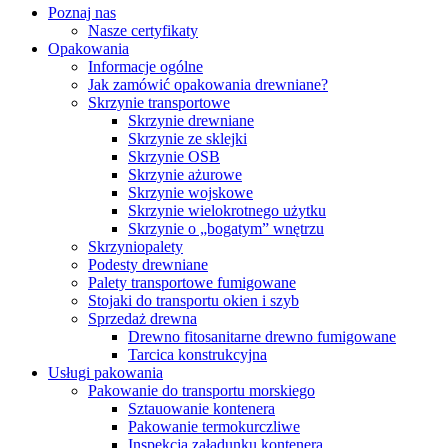
Poznaj nas
Nasze certyfikaty
Opakowania
Informacje ogólne
Jak zamówić opakowania drewniane?
Skrzynie transportowe
Skrzynie drewniane
Skrzynie ze sklejki
Skrzynie OSB
Skrzynie ażurowe
Skrzynie wojskowe
Skrzynie wielokrotnego użytku
Skrzynie o „bogatym” wnętrzu
Skrzyniopalety
Podesty drewniane
Palety transportowe fumigowane
Stojaki do transportu okien i szyb
Sprzedaż drewna
Drewno fitosanitarne drewno fumigowane
Tarcica konstrukcyjna
Usługi pakowania
Pakowanie do transportu morskiego
Sztauowanie kontenera
Pakowanie termokurczliwe
Inspekcja załadunku kontenera