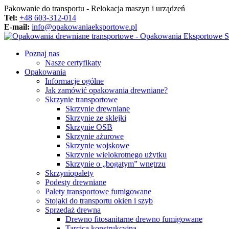
Pakowanie do transportu - Relokacja maszyn i urządzeń
Tel:
+48 603-312-014
E-mail:
info@opakowaniaeksportowe.pl
Poznaj nas
Nasze certyfikaty
Opakowania
Informacje ogólne
Jak zamówić opakowania drewniane?
Skrzynie transportowe
Skrzynie drewniane
Skrzynie ze sklejki
Skrzynie OSB
Skrzynie ażurowe
Skrzynie wojskowe
Skrzynie wielokrotnego użytku
Skrzynie o „bogatym” wnętrzu
Skrzyniopalety
Podesty drewniane
Palety transportowe fumigowane
Stojaki do transportu okien i szyb
Sprzedaż drewna
Drewno fitosanitarne drewno fumigowane
Tarcica konstrukcyjna