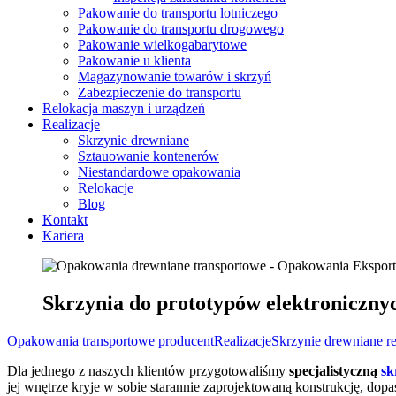
Pakowanie do transportu lotniczego
Pakowanie do transportu drogowego
Pakowanie wielkogabarytowe
Pakowanie u klienta
Magazynowanie towarów i skrzyń
Zabezpieczenie do transportu
Relokacja maszyn i urządzeń
Realizacje
Skrzynie drewniane
Sztauowanie kontenerów
Niestandardowe opakowania
Relokacje
Blog
Kontakt
Kariera
Skrzynia do prototypów elektroniczny
Opakowania transportowe producent
Realizacje
Skrzynie drewniane re
Dla jednego z naszych klientów przygotowaliśmy
specjalistyczną
sk
jej wnętrze kryje w sobie starannie zaprojektowaną konstrukcję, do