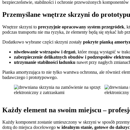
bezpieczeństwie, stabilności i ochronie przewożonych komponentów
Przemyślane wnętrze skrzyni do prototypu
Wnętrze skrzyni to
precyzyjnie opracowany system przegródek
, k
podczas transportu nie ma ryzyka, że elementy będą się stykać lub p
Dodatkowo wybrane części skrzyni zostały
pokryte pianką amorty
niwelowanie wstrząsów i drgań
, które mogą wystąpić w trakc
zabezpieczenie delikatnych obudów i podzespołów elektro
utrzymanie stabilności ładunku
nawet przy nagłych zmianach
Pianka amortyzująca to nie tylko warstwa ochronna, ale również elem
badawczego i prototypowego.
Każdy element na swoim miejscu – profesj
Każdy komponent zostanie umieszczony w skrzyni w sposób przemy
dotrą do miejsca docelowego
w idealnym stanie, gotowe do dalszyc