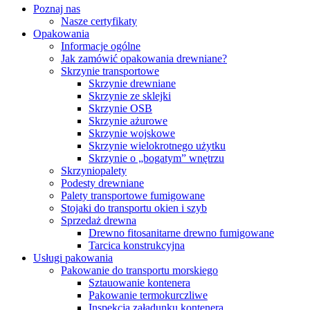
Poznaj nas
Nasze certyfikaty
Opakowania
Informacje ogólne
Jak zamówić opakowania drewniane?
Skrzynie transportowe
Skrzynie drewniane
Skrzynie ze sklejki
Skrzynie OSB
Skrzynie ażurowe
Skrzynie wojskowe
Skrzynie wielokrotnego użytku
Skrzynie o „bogatym” wnętrzu
Skrzyniopalety
Podesty drewniane
Palety transportowe fumigowane
Stojaki do transportu okien i szyb
Sprzedaż drewna
Drewno fitosanitarne drewno fumigowane
Tarcica konstrukcyjna
Usługi pakowania
Pakowanie do transportu morskiego
Sztauowanie kontenera
Pakowanie termokurczliwe
Inspekcja załadunku kontenera