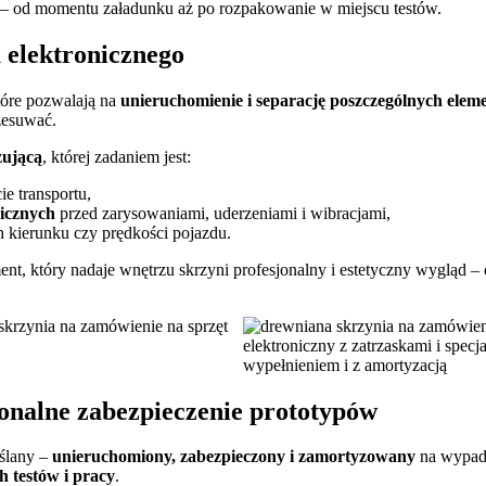
 – od momentu załadunku aż po rozpakowanie w miejscu testów.
 elektronicznego
tóre pozwalają na
unieruchomienie i separację poszczególnych ele
rzesuwać.
zującą
, której zadaniem jest:
ie transportu,
nicznych
przed zarysowaniami, uderzeniami i wibracjami,
 kierunku czy prędkości pojazdu.
ent, który nadaje wnętrzu skrzyni profesjonalny i estetyczny wygląd –
onalne zabezpieczenie prototypów
ślany –
unieruchomiony, zabezpieczony i zamortyzowany
na wypade
h testów i pracy
.