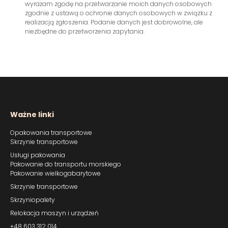
wyrażam zgodę na przetwarzanie moich danych osobowych
zgodnie z ustawą o ochronie danych osobowych w związku z
realizacją zgłoszenia. Podanie danych jest dobrowolne, ale
niezbędne do przetworzenia zapytania.
Ważne linki
Opakowania transportowe
Skrzynie transportowe
Usługi pakowania
Pakowanie do transportu morskiego
Pakowanie wielkogabarytowe
Skrzynie transportowe
Skrzyniopalety
Relokacja maszyn i urządzeń
+48 603 312 014