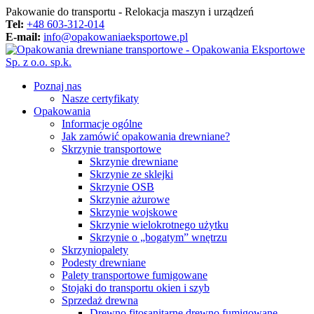
Pakowanie do transportu - Relokacja maszyn i urządzeń
Tel:
+48 603-312-014
E-mail:
info@opakowaniaeksportowe.pl
Poznaj nas
Nasze certyfikaty
Opakowania
Informacje ogólne
Jak zamówić opakowania drewniane?
Skrzynie transportowe
Skrzynie drewniane
Skrzynie ze sklejki
Skrzynie OSB
Skrzynie ażurowe
Skrzynie wojskowe
Skrzynie wielokrotnego użytku
Skrzynie o „bogatym” wnętrzu
Skrzyniopalety
Podesty drewniane
Palety transportowe fumigowane
Stojaki do transportu okien i szyb
Sprzedaż drewna
Drewno fitosanitarne drewno fumigowane