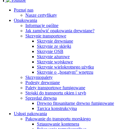
Poznaj nas
Nasze certyfikaty
Opakowania
Informacje ogólne
Jak zamówić opakowania drewniane?
Skrzynie transportowe
Skrzynie drewniane
Skrzynie ze sklejki
Skrzynie OSB
Skrzynie ażurowe
Skrzynie wojskowe
Skrzynie wielokrotnego użytku
Skrzynie o „bogatym” wnętrzu
Skrzyniopalety
Podesty drewniane
Palety transportowe fumigowane
Stojaki do transportu okien i szyb
Sprzedaż drewna
Drewno fitosanitarne drewno fumigowane
Tarcica konstrukcyjna
Usługi pakowania
Pakowanie do transportu morskiego
Sztauowanie kontenera