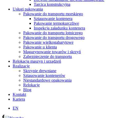
Tarcica konstrukcyjna
Usługi pakowania
Pakowanie do transportu morskiego
Sztauowanie kontenera
Pakowanie termokurczliwe
Inspekcja załadunku kontenera
Pakowanie do transportu lotniczego
Pakowanie do transportu drogowego
Pakowanie wielkogabarytowe
Pakowanie u klienta
Magazynowanie towarów i skrzyń
Zabezpieczenie do transportu
Relokacja maszyn i urządzeń
Realizacje
Skrzynie drewniane
Sztauowanie kontenerów
Niestandardowe opakowania
Relokacje
Blog
Kontakt
Kariera
EN