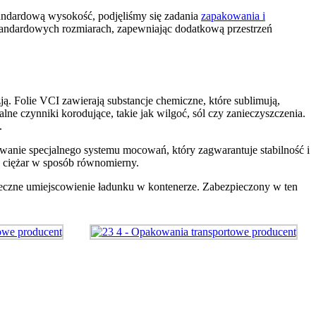
tandardową wysokość, podjęliśmy się zadania
zapakowania i
standardowych rozmiarach, zapewniając dodatkową przestrzeń
ją. Folie VCI zawierają substancje chemiczne, które sublimują,
ne czynniki korodujące, takie jak wilgoć, sól czy zanieczyszczenia.
.
anie specjalnego systemu mocowań, który zagwarantuje stabilność i
ć ciężar w sposób równomierny.
ieczne umiejscowienie ładunku w kontenerze. Zabezpieczony w ten