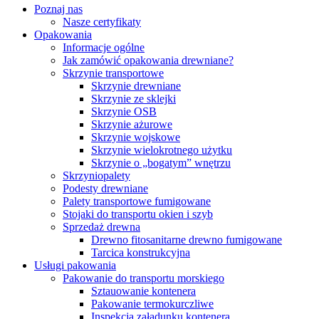
Poznaj nas
Nasze certyfikaty
Opakowania
Informacje ogólne
Jak zamówić opakowania drewniane?
Skrzynie transportowe
Skrzynie drewniane
Skrzynie ze sklejki
Skrzynie OSB
Skrzynie ażurowe
Skrzynie wojskowe
Skrzynie wielokrotnego użytku
Skrzynie o „bogatym” wnętrzu
Skrzyniopalety
Podesty drewniane
Palety transportowe fumigowane
Stojaki do transportu okien i szyb
Sprzedaż drewna
Drewno fitosanitarne drewno fumigowane
Tarcica konstrukcyjna
Usługi pakowania
Pakowanie do transportu morskiego
Sztauowanie kontenera
Pakowanie termokurczliwe
Inspekcja załadunku kontenera