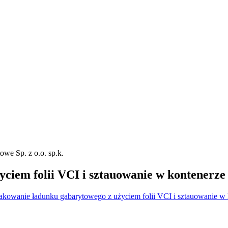
ciem folii VCI i sztauowanie w kontenerze
akowanie ładunku gabarytowego z użyciem folii VCI i sztauowanie w