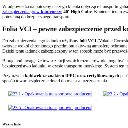
W odpowiedzi na potrzeby naszego klienta dotyczące transportu gab
zabezpieczenia go w
kontenerze
40′ High Cube
. Kontener ten, o z
potrzebną do bezpiecznego transportu.
Folia VCI – pewne zabezpieczenie przed k
Do zabezpieczenia tego ładunku użyliśmy
folii VCI
(Volatile Corrosi
tworząc wokół chronionego przedmiotu aktywną atmosferę ochronną. Dz
Dzięki temu ładunek zabezpieczony w ten sposób może być przewożon
Biorąc pod uwagę, że towar z racji swoich rozmiarów nie mógł być
bezpieczeństwo ładunku w czasie transportu morskiego. System ten m
Przy użyciu
kątówek ze znakiem IPPC oraz certyfikowanych
pasó
sposób towar bezpiecznie dotarł do miejsca przeznaczenia.
Ważne linki