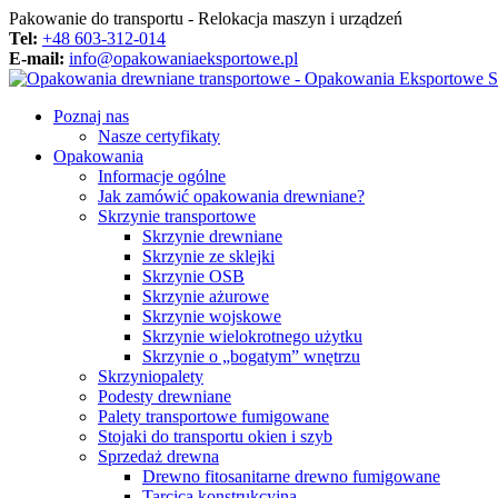
Pakowanie do transportu - Relokacja maszyn i urządzeń
Tel:
+48 603-312-014
E-mail:
info@opakowaniaeksportowe.pl
Poznaj nas
Nasze certyfikaty
Opakowania
Informacje ogólne
Jak zamówić opakowania drewniane?
Skrzynie transportowe
Skrzynie drewniane
Skrzynie ze sklejki
Skrzynie OSB
Skrzynie ażurowe
Skrzynie wojskowe
Skrzynie wielokrotnego użytku
Skrzynie o „bogatym” wnętrzu
Skrzyniopalety
Podesty drewniane
Palety transportowe fumigowane
Stojaki do transportu okien i szyb
Sprzedaż drewna
Drewno fitosanitarne drewno fumigowane
Tarcica konstrukcyjna