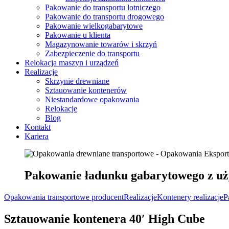
Pakowanie do transportu lotniczego
Pakowanie do transportu drogowego
Pakowanie wielkogabarytowe
Pakowanie u klienta
Magazynowanie towarów i skrzyń
Zabezpieczenie do transportu
Relokacja maszyn i urządzeń
Realizacje
Skrzynie drewniane
Sztauowanie kontenerów
Niestandardowe opakowania
Relokacje
Blog
Kontakt
Kariera
Pakowanie ładunku gabarytowego z uży
Opakowania transportowe producent
Realizacje
Kontenery realizacje
P
Sztauowanie kontenera
40′ High Cube