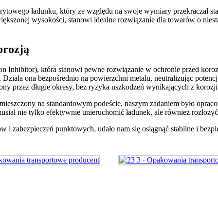
arytowego ładunku, który ze względu na swoje wymiary przekraczał s
większonej wysokości, stanowi idealne rozwiązanie dla towarów o nie
orozją
on Inhibitor), która stanowi pewne rozwiązanie w ochronie przed koroz
iała ona bezpośrednio na powierzchni metalu, neutralizując potencjal
y przez długie okresy, bez ryzyka uszkodzeń wynikających z korozji
 umieszczony na standardowym podeście, naszym zadaniem było opracow
usiał nie tylko efektywnie unieruchomić ładunek, ale również rozłoży
w i zabezpieczeń punktowych, udało nam się osiągnąć stabilne i bezp